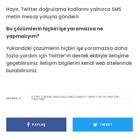
Hayır, Twitter doğrulama kodlarını yalnızca SMS
metin mesajı yoluyla gönderir.
Bu çözümlerin hiçbiri işe yaramazsa ne
yapmalıyım?
Yukarıdaki çözümlerin hiçbiri işe yaramazsa daha
fazla yardım için Twitter’ın destek ekibiyle iletişime
geçebilirsiniz. İletişim bilgilerini kendi web sitelerinde
bulabilirsiniz.
HTTPS://WWW.SAINTLAD.COM/CANNOT-VERIFY-WITH-SMS-ON-
KAYNAK
TWITTER/
PAYLAŞ
TWEET