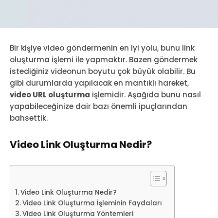
Bir kişiye video göndermenin en iyi yolu, bunu link
oluşturma işlemi ile yapmaktır. Bazen göndermek
istediğiniz videonun boyutu çok büyük olabilir. Bu
gibi durumlarda yapılacak en mantıklı hareket,
video URL oluşturma
işlemidir. Aşağıda bunu nasıl
yapabileceğinize dair bazı önemli ipuçlarından
bahsettik.
Video Link Oluşturma Nedir?
Video Link Oluşturma Nedir?
Video Link Oluşturma İşleminin Faydaları
Video Link Oluşturma Yöntemleri