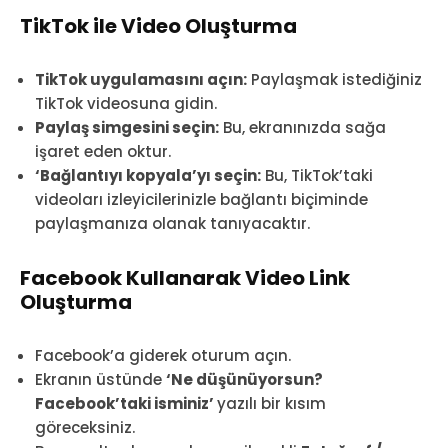
TikTok ile Video Oluşturma
TikTok uygulamasını açın:
Paylaşmak istediğiniz
TikTok videosuna gidin.
Paylaş simgesini seçin:
Bu, ekranınızda sağa
işaret eden oktur.
‘Bağlantıyı kopyala’yı seçin:
Bu, TikTok’taki
videoları izleyicilerinizle bağlantı biçiminde
paylaşmanıza olanak tanıyacaktır.
Facebook Kullanarak Video Link
Oluşturma
Facebook’a giderek oturum açın.
Ekranın üstünde
‘Ne düşünüyorsun?
Facebook’taki isminiz’
yazılı bir kısım
göreceksiniz.