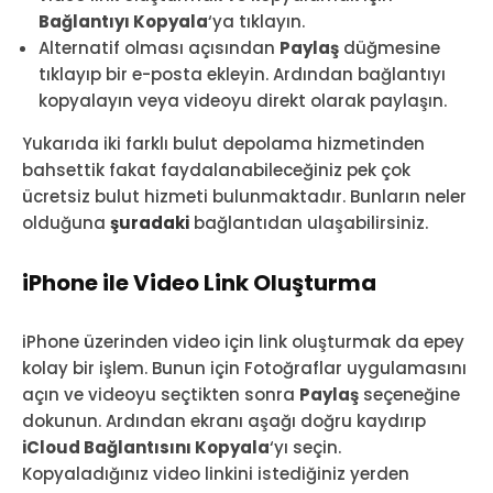
Bağlantıyı Kopyala
‘ya tıklayın.
Alternatif olması açısından
Paylaş
düğmesine
tıklayıp bir e-posta ekleyin. Ardından bağlantıyı
kopyalayın veya videoyu direkt olarak paylaşın.
Yukarıda iki farklı bulut depolama hizmetinden
bahsettik fakat faydalanabileceğiniz pek çok
ücretsiz bulut hizmeti bulunmaktadır. Bunların neler
olduğuna
şuradaki
bağlantıdan ulaşabilirsiniz.
iPhone ile Video Link Oluşturma
iPhone üzerinden video için link oluşturmak da epey
kolay bir işlem. Bunun için Fotoğraflar uygulamasını
açın ve videoyu seçtikten sonra
Paylaş
seçeneğine
dokunun. Ardından ekranı aşağı doğru kaydırıp
iCloud Bağlantısını Kopyala
‘yı seçin.
Kopyaladığınız video linkini istediğiniz yerden