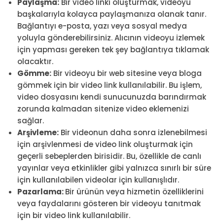
Paylaşma:
Bir video linki oluşturmak, videoyu
başkalarıyla kolayca paylaşmanıza olanak tanır.
Bağlantıyı e-posta, yazı veya sosyal medya
yoluyla gönderebilirsiniz. Alıcının videoyu izlemek
için yapması gereken tek şey bağlantıya tıklamak
olacaktır.
Gömme:
Bir videoyu bir web sitesine veya bloga
gömmek için bir video link kullanılabilir. Bu işlem,
video dosyasını kendi sunucunuzda barındırmak
zorunda kalmadan sitenize video eklemenizi
sağlar.
Arşivleme:
Bir videonun daha sonra izlenebilmesi
için arşivlenmesi de video link oluşturmak için
geçerli sebeplerden birisidir. Bu, özellikle de canlı
yayınlar veya etkinlikler gibi yalnızca sınırlı bir süre
için kullanılabilen videolar için kullanışlıdır.
Pazarlama:
Bir ürünün veya hizmetin özelliklerini
veya faydalarını gösteren bir videoyu tanıtmak
için bir video link kullanılabilir.