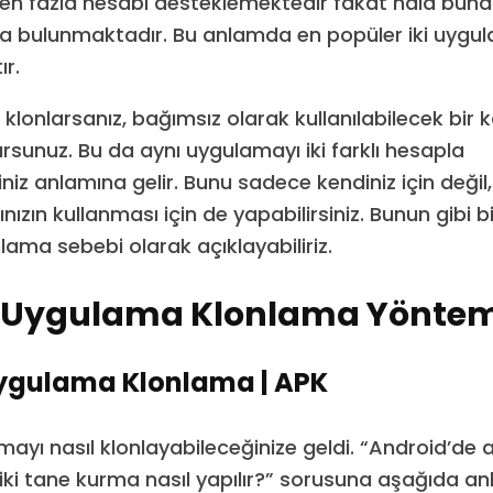
en fazla hesabı desteklemektedir fakat hala bun
a bulunmaktadır. Bu anlamda en popüler iki uyg
r.
 klonlarsanız, bağımsız olarak kullanılabilecek bir 
rsunuz. Bu da aynı uygulamayı iki farklı hesapla
niz anlamına gelir. Bunu sadece kendiniz için değil
ızın kullanması için de yapabilirsiniz. Bunun gibi b
ama sebebi olarak açıklayabiliriz.
 Uygulama Klonlama Yöntem
ygulama Klonlama | APK
mayı nasıl klonlayabileceğinize geldi. “Android’de 
i tane kurma nasıl yapılır?” sorusuna aşağıda an