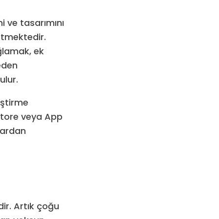
i ve tasarımını
etmektedir.
ağlamak, ek
eden
ulur.
iştirme
 Store veya App
lardan
ir. Artık çoğu