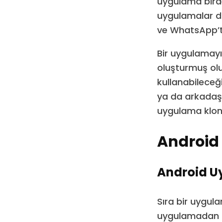
uygulama bird
uygulamalar d
ve WhatsApp’tı
Bir uygulamayı
oluşturmuş olu
kullanabileceği
ya da arkadaşın
uygulama klonl
Android
Android U
Sıra bir uygula
uygulamadan ik