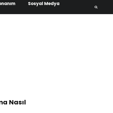
onanım
Sosyal Medya
ma Nasıl