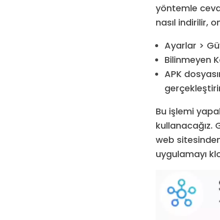
yöntemle cevap
nasıl indirilir, 
Ayarlar > Gü
Bilinmeyen K
APK dosyasını
gerçekleştiri
Bu işlemi yapab
kullanacağız. 
web sitesinde
uygulamayı klo