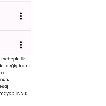
u sebeple ilk
ini değiştirerek
üm
unun.
mesaj
ayabilir. Siz