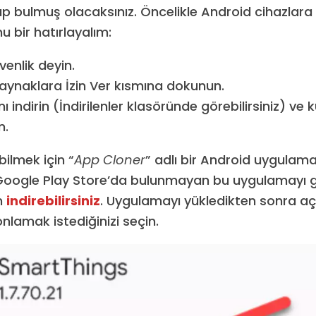
 bulmuş olacaksınız. Öncelikle Android cihazlara
onu bir hatırlayalım:
venlik deyin.
aynaklara İzin Ver kısmına dokunun.
 indirin (İndirilenler klasöründe görebilirsiniz) ve
n.
ilmek için “
App Cloner
” adlı bir Android uygulama
Google Play Store’da bulunmayan bu uygulamayı gel
n
indirebilirsiniz
. Uygulamayı yükledikten sonra aç
nlamak istediğinizi seçin.