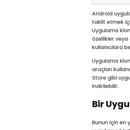
Android uygula
taklit etmek i
Uygulama klonl
özellikler vey
kullanıcılara 
Uygulama klonl
araçları kulla
Store gibi uy
indirilebilir.
Bir Uyg
Bunun için en 