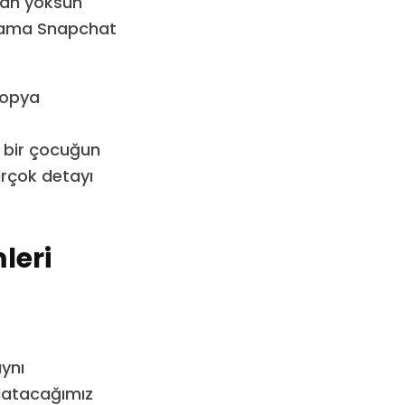
dan yoksun
ulama Snapchat
kopya
, bir çocuğun
irçok detayı
leri
aynı
latacağımız