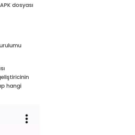
 APK dosyası
 kurulumu
sı
iştiricinin
ıp hangi