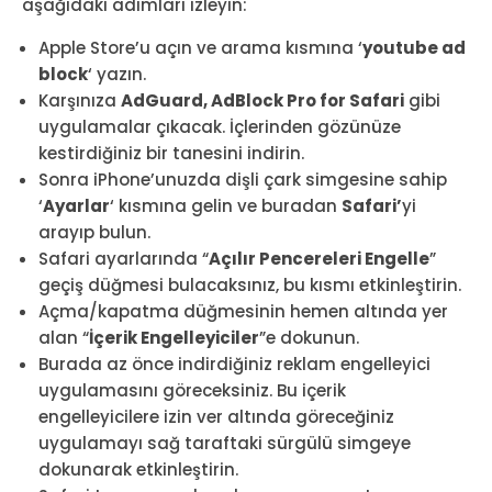
aşağıdaki adımları izleyin:
Apple Store’u açın ve arama kısmına ‘
youtube ad
block
‘ yazın.
Karşınıza
AdGuard, AdBlock Pro for Safari
gibi
uygulamalar çıkacak. İçlerinden gözünüze
kestirdiğiniz bir tanesini indirin.
Sonra iPhone’unuzda dişli çark simgesine sahip
‘
Ayarlar
‘ kısmına gelin ve buradan
Safari’
yi
arayıp bulun.
Safari ayarlarında “
Açılır Pencereleri Engelle
”
geçiş düğmesi bulacaksınız, bu kısmı etkinleştirin.
Açma/kapatma düğmesinin hemen altında yer
alan “
İçerik Engelleyiciler
”e dokunun.
Burada az önce indirdiğiniz reklam engelleyici
uygulamasını göreceksiniz. Bu içerik
engelleyicilere izin ver altında göreceğiniz
uygulamayı sağ taraftaki sürgülü simgeye
dokunarak etkinleştirin.