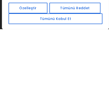
İLETIŞIM
BAF
CADSOFTUSA
MAXIMUMPCGUIDES
Özelleştir
Tümünü Reddet
Tümünü Kabul Et