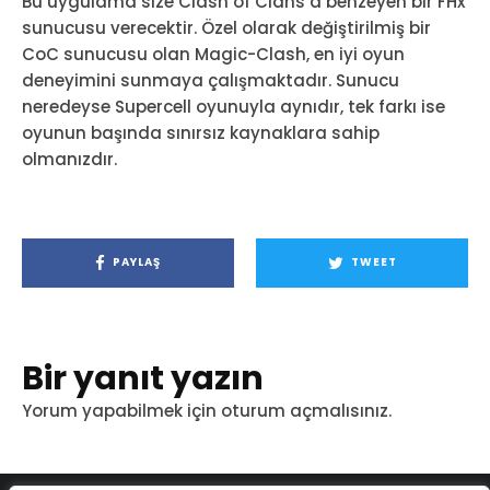
Bu uygulama size Clash of Clans’a benzeyen bir FHx
sunucusu verecektir. Özel olarak değiştirilmiş bir
CoC sunucusu olan Magic-Clash, en iyi oyun
deneyimini sunmaya çalışmaktadır. Sunucu
neredeyse Supercell oyunuyla aynıdır, tek farkı ise
oyunun başında sınırsız kaynaklara sahip
olmanızdır.
PAYLAŞ
TWEET
Bir yanıt yazın
Yorum yapabilmek için
oturum açmalısınız
.