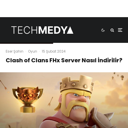
Eser Şahin
·
Oyun
·
15 Şubat 2024
Clash of Clans FHx Server Nasıl İndirilir?