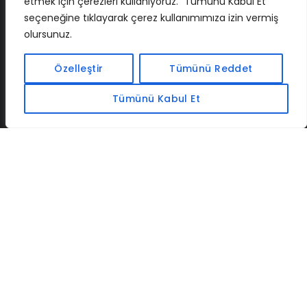
etmek için çerezleri kullanıyoruz. “Tümünü Kabul Et”
seçeneğine tıklayarak çerez kullanımımıza izin vermiş
olursunuz.
İLETIŞIM
BAF
CADSOFTUSA
MAXIMUMPCGUIDES
Özelleştir
Tümünü Reddet
Tümünü Kabul Et