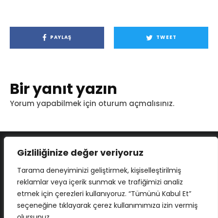
PAYLAŞ
TWEET
Bir yanıt yazın
Yorum yapabilmek için
oturum açmalısınız
.
Gizliliğinize değer veriyoruz
Tarama deneyiminizi geliştirmek, kişiselleştirilmiş
reklamlar veya içerik sunmak ve trafiğimizi analiz
etmek için çerezleri kullanıyoruz. “Tümünü Kabul Et”
seçeneğine tıklayarak çerez kullanımımıza izin vermiş
olursunuz.