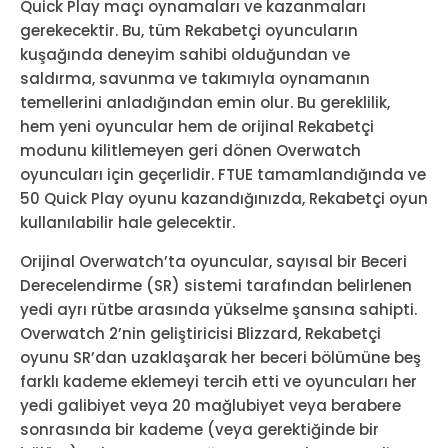
Quick Play maçı oynamaları ve kazanmaları
gerekecektir. Bu, tüm Rekabetçi oyuncuların
kuşağında deneyim sahibi olduğundan ve
saldırma, savunma ve takımıyla oynamanın
temellerini anladığından emin olur. Bu gereklilik,
hem yeni oyuncular hem de orijinal Rekabetçi
modunu kilitlemeyen geri dönen Overwatch
oyuncuları için geçerlidir. FTUE tamamlandığında ve
50 Quick Play oyunu kazandığınızda, Rekabetçi oyun
kullanılabilir hale gelecektir.
Orijinal Overwatch’ta oyuncular, sayısal bir Beceri
Derecelendirme (SR) sistemi tarafından belirlenen
yedi ayrı rütbe arasında yükselme şansına sahipti.
Overwatch 2’nin geliştiricisi Blizzard, Rekabetçi
oyunu SR’dan uzaklaşarak her beceri bölümüne beş
farklı kademe eklemeyi tercih etti ve oyuncuları her
yedi galibiyet veya 20 mağlubiyet veya berabere
sonrasında bir kademe (veya gerektiğinde bir