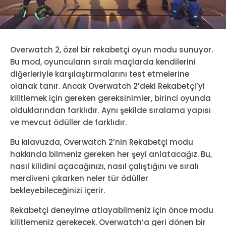
Overwatch 2, özel bir rekabetçi oyun modu sunuyor.
Bu mod, oyuncuların sıralı maçlarda kendilerini
diğerleriyle karşılaştırmalarını test etmelerine
olanak tanır. Ancak Overwatch 2’deki Rekabetçi’yi
kilitlemek için gereken gereksinimler, birinci oyunda
olduklarından farklıdır. Aynı şekilde sıralama yapısı
ve mevcut ödüller de farklıdır.
Bu kılavuzda, Overwatch 2’nin Rekabetçi modu
hakkında bilmeniz gereken her şeyi anlatacağız. Bu,
nasıl kilidini açacağınızı, nasıl çalıştığını ve sıralı
merdiveni çıkarken neler tür ödüller
bekleyebileceğinizi içerir.
Rekabetçi deneyime atlayabilmeniz için önce modu
kilitlemeniz gerekecek. Overwatch’a geri dönen bir