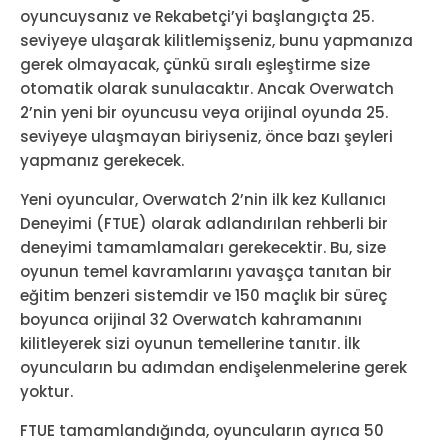
oyuncuysanız ve Rekabetçi’yi başlangıçta 25.
seviyeye ulaşarak kilitlemişseniz, bunu yapmanıza
gerek olmayacak, çünkü sıralı eşleştirme size
otomatik olarak sunulacaktır. Ancak Overwatch
2’nin yeni bir oyuncusu veya orijinal oyunda 25.
seviyeye ulaşmayan biriyseniz, önce bazı şeyleri
yapmanız gerekecek.
Yeni oyuncular, Overwatch 2’nin ilk kez Kullanıcı
Deneyimi (FTUE) olarak adlandırılan rehberli bir
deneyimi tamamlamaları gerekecektir. Bu, size
oyunun temel kavramlarını yavaşça tanıtan bir
eğitim benzeri sistemdir ve 150 maçlık bir süreç
boyunca orijinal 32 Overwatch kahramanını
kilitleyerek sizi oyunun temellerine tanıtır. İlk
oyuncuların bu adımdan endişelenmelerine gerek
yoktur.
FTUE tamamlandığında, oyuncuların ayrıca 50