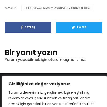
HTTPS://VCGAMERS.COM/NEWS/EN/DELETE-FRIENDS-IN-PUBG/
KAYNAK
PAYLAŞ
TWEET
Bir yanıt yazın
Yorum yapabilmek için
oturum açmalısınız
.
Gizliliğinize değer veriyoruz
Tarama deneyiminizi geliştirmek, kişiselleştirilmiş
reklamlar veya içerik sunmak ve trafiğimizi analiz
etmek için çerezleri kullanıyoruz. “Tümünü Kabul Et”