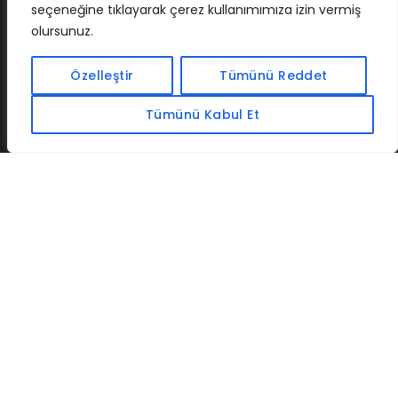
seçeneğine tıklayarak çerez kullanımımıza izin vermiş
olursunuz.
İLETIŞIM
BAF
CADSOFTUSA
MAXIMUMPCGUIDES
Özelleştir
Tümünü Reddet
Tümünü Kabul Et