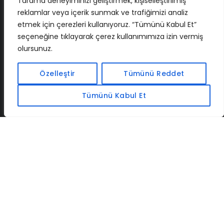
Tarama deneyiminizi geliştirmek, kişiselleştirilmiş
reklamlar veya içerik sunmak ve trafiğimizi analiz
etmek için çerezleri kullanıyoruz. “Tümünü Kabul Et”
seçeneğine tıklayarak çerez kullanımımıza izin vermiş
olursunuz.
İLETIŞIM
BAF
CADSOFTUSA
MAXIMUMPCGUIDES
Özelleştir
Tümünü Reddet
Tümünü Kabul Et