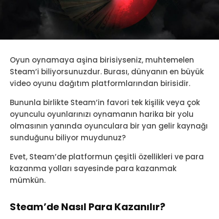
Oyun oynamaya aşina birisiyseniz, muhtemelen
Steam’i biliyorsunuzdur. Burası, dünyanın en büyük
video oyunu dağıtım platformlarından birisidir.
Bununla birlikte Steam’in favori tek kişilik veya çok
oyunculu oyunlarınızı oynamanın harika bir yolu
olmasının yanında oyunculara bir yan gelir kaynağı
sunduğunu biliyor muydunuz?
Evet, Steam’de platformun çeşitli özellikleri ve para
kazanma yolları sayesinde para kazanmak
mümkün.
Steam’de Nasıl Para Kazanılır?