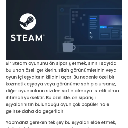
Bir Steam oyununu ön sipariş etmek, sınırlı sayıda
bulunan özel içeriklerin, silah görünümlerinin veya
oyun içi eşyaların kilidini açar. Bu nedenle özel bir
kozmetik eşyaya veya görünüme sahip olursanız,
diğer oyuncuların sizden satın almaya istekli olma
ihtimali yüksektir. Bu özellikle, ön siparişli
eşyalarınızın bulunduğu oyun çok popüler hale
gelirse daha da geçerlidir.
Yapmanız gereken tek şey bu eşyaları elde etmek,