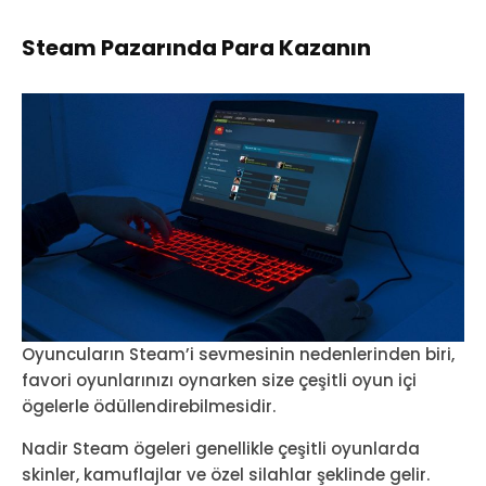
Steam Pazarında Para Kazanın
Oyuncuların Steam’i sevmesinin nedenlerinden biri,
favori oyunlarınızı oynarken size çeşitli oyun içi
ögelerle ödüllendirebilmesidir.
Nadir Steam ögeleri genellikle çeşitli oyunlarda
skinler, kamuflajlar ve özel silahlar şeklinde gelir.