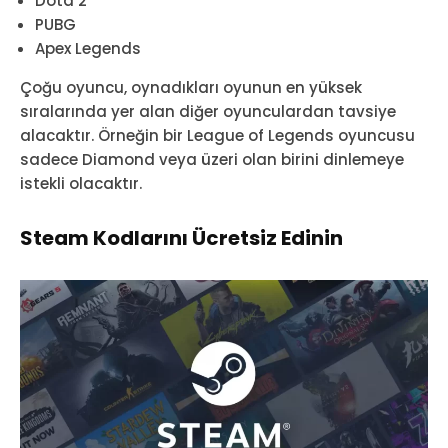
Dota 2
PUBG
Apex Legends
Çoğu oyuncu, oynadıkları oyunun en yüksek
sıralarında yer alan diğer oyunculardan tavsiye
alacaktır. Örneğin bir League of Legends oyuncusu
sadece Diamond veya üzeri olan birini dinlemeye
istekli olacaktır.
Steam Kodlarını Ücretsiz Edinin