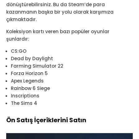
dönüştürebilirsiniz. Bu da Steam’de para
kazanmanın başka bir yolu olarak karşımıza
çıkmaktadır.
Koleksiyon kartı veren bazı popüler oyunlar
şunlardır:
CS:GO
Dead by Daylight
Farming Simulator 22
Forza Horizon 5
Apex Legends
Rainbow 6 Siege
Inscriptions
The Sims 4
Ön Satış İçeriklerini Satın