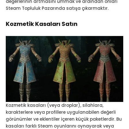
değerlerinin artmasını ummak ve ardından onları
Steam Topluluk Pazarında satışa çıkarmaktır.
Kozmetik Kasaları Satın
Kozmetik kasaları (veya droplar), silahlara,
karakterlere veya profillere uygulanabilen değerli
görünümler ve eklentiler içeren küçük paketlerdir. Bu
kasaları farklı Steam oyunlarını oynayarak veya