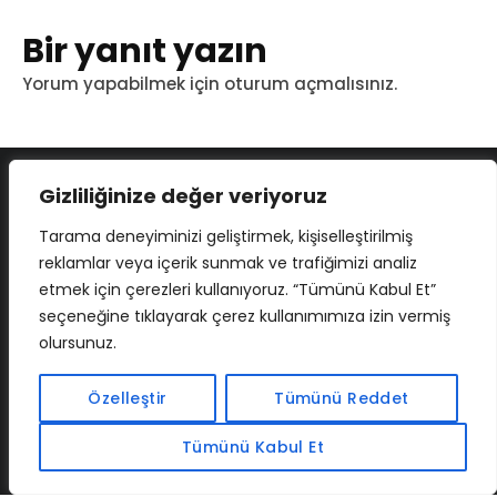
Bir yanıt yazın
Yorum yapabilmek için
oturum açmalısınız
.
Gizliliğinize değer veriyoruz
Tarama deneyiminizi geliştirmek, kişiselleştirilmiş
reklamlar veya içerik sunmak ve trafiğimizi analiz
etmek için çerezleri kullanıyoruz. “Tümünü Kabul Et”
seçeneğine tıklayarak çerez kullanımımıza izin vermiş
olursunuz.
İLETIŞIM
BAF
CADSOFTUSA
MAXIMUMPCGUIDES
Özelleştir
Tümünü Reddet
Tümünü Kabul Et