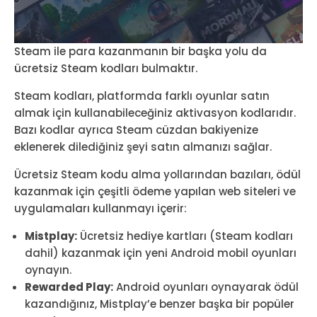
Steam ile para kazanmanın bir başka yolu da
ücretsiz Steam kodları bulmaktır.
Steam kodları, platformda farklı oyunlar satın
almak için kullanabileceğiniz aktivasyon kodlarıdır.
Bazı kodlar ayrıca Steam cüzdan bakiyenize
eklenerek dilediğiniz şeyi satın almanızı sağlar.
Ücretsiz Steam kodu alma yollarından bazıları, ödül
kazanmak için çeşitli ödeme yapılan web siteleri ve
uygulamaları kullanmayı içerir:
Mistplay:
Ücretsiz hediye kartları (Steam kodları
dahil) kazanmak için yeni Android mobil oyunları
oynayın.
Rewarded Play:
Android oyunları oynayarak ödül
kazandığınız, Mistplay’e benzer başka bir popüler