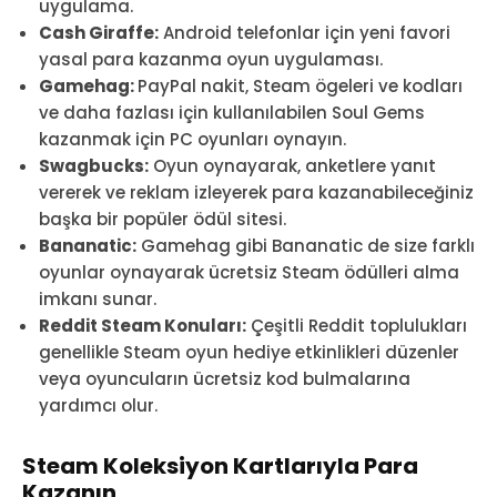
uygulama.
Cash Giraffe:
Android telefonlar için yeni favori
yasal para kazanma oyun uygulaması.
Gamehag:
PayPal nakit, Steam ögeleri ve kodları
ve daha fazlası için kullanılabilen Soul Gems
kazanmak için PC oyunları oynayın.
Swagbucks:
Oyun oynayarak, anketlere yanıt
vererek ve reklam izleyerek para kazanabileceğiniz
başka bir popüler ödül sitesi.
Bananatic:
Gamehag gibi Bananatic de size farklı
oyunlar oynayarak ücretsiz Steam ödülleri alma
imkanı sunar.
Reddit Steam Konuları:
Çeşitli Reddit toplulukları
genellikle Steam oyun hediye etkinlikleri düzenler
veya oyuncuların ücretsiz kod bulmalarına
yardımcı olur.
Steam Koleksiyon Kartlarıyla Para
Kazanın