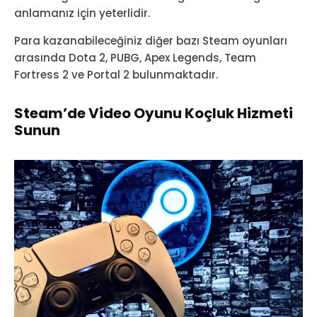
anlamanız için yeterlidir.
Para kazanabileceğiniz diğer bazı Steam oyunları
arasında Dota 2, PUBG, Apex Legends, Team
Fortress 2 ve Portal 2 bulunmaktadır.
Steam’de Video Oyunu Koçluk Hizmeti
Sunun