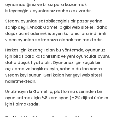
oynamadığınız ve biraz para kazanmak
isteyeceğiniz oyunlarınız muhakkak vardır.
Steam, oyunları satabileceğiniz bir pazar yerine
sahip değil. Ancak Gameflip gibi web siteleri, daha
düşük ücret ödemek isteyen kullanıcılara indirimli
video oyunları satmanıza olanak tanımaktadır.
Herkes için kazançlı olan bu yöntemde, oyununuz
için biraz para kazanırsınız ve yeni oyuncular oyunu
daha düşük fiyata alır. Oyununuz için küçük bir
açıklama ve başlık ekleyin, satın aldıktan sonra
Steam keyi sunun. Geri kalan her şeyi web sitesi
halletmektedir.
Unutmayın ki Gameflip, platformu üzerinden bir
oyun satmak için %8 komisyon (+2% dijital ürünler
için) almaktadır.