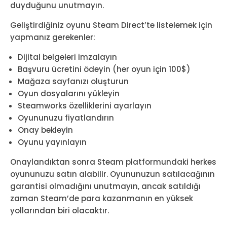
duyduğunu unutmayın.
Geliştirdiğiniz oyunu Steam Direct’te listelemek için
yapmanız gerekenler:
Dijital belgeleri imzalayın
Başvuru ücretini ödeyin (her oyun için 100$)
Mağaza sayfanızı oluşturun
Oyun dosyalarını yükleyin
Steamworks özelliklerini ayarlayın
Oyununuzu fiyatlandırın
Onay bekleyin
Oyunu yayınlayın
Onaylandıktan sonra Steam platformundaki herkes
oyununuzu satın alabilir. Oyununuzun satılacağının
garantisi olmadığını unutmayın, ancak satıldığı
zaman Steam’de para kazanmanın en yüksek
yollarından biri olacaktır.