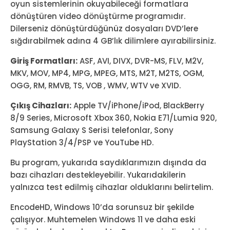
oyun sistemlerinin okuyabileceği formatlara
dönüştüren video dönüştürme programıdır.
Dilerseniz dönüştürdüğünüz dosyaları DVD’lere
sığdırabilmek adına 4 GB’lık dilimlere ayırabilirsiniz.
Giriş Formatları:
ASF, AVI, DIVX, DVR-MS, FLV, M2V,
MKV, MOV, MP4, MPG, MPEG, MTS, M2T, M2TS, OGM,
OGG, RM, RMVB, TS, VOB , WMV, WTV ve XVID.
Çıkış Cihazları:
Apple TV/iPhone/iPod, BlackBerry
8/9 Series, Microsoft Xbox 360, Nokia E71/Lumia 920,
Samsung Galaxy S Serisi telefonlar, Sony
PlayStation 3/4/PSP ve YouTube HD.
Bu program, yukarıda saydıklarımızın dışında da
bazı cihazları destekleyebilir. Yukarıdakilerin
yalnızca test edilmiş cihazlar olduklarını belirtelim.
EncodeHD, Windows 10’da sorunsuz bir şekilde
çalışıyor. Muhtemelen Windows 11 ve daha eski