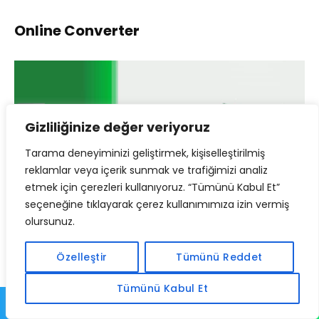
Online Converter
Gizliliğinize değer veriyoruz
Tarama deneyiminizi geliştirmek, kişiselleştirilmiş
reklamlar veya içerik sunmak ve trafiğimizi analiz
etmek için çerezleri kullanıyoruz. “Tümünü Kabul Et”
seçeneğine tıklayarak çerez kullanımımıza izin vermiş
olursunuz.
Videoların formatını internet sitesi üzerinden
değiştirmenizi sağlayan ücretsiz bir video
Özelleştir
Tümünü Reddet
dönüştürücüdür.
Tümünü Kabul Et
Online Converter’ı online olarak
şuradaki
bağlantı
üzerinden kullanabilirsiniz. Bunun dışında mobil