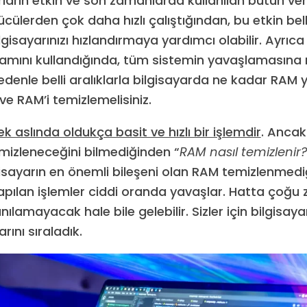
ların etkin ve son zamanlarda kullanılan bütün veri
cülerden çok daha hızlı çalıştığından, bu etkin bell
gisayarınızı hızlandırmaya yardımcı olabilir. Ayrı
mamını kullandığında, tüm sistemin yavaşlamasına
nedenle belli aralıklarla bilgisayarda ne kadar RAM
ve RAM’i temizlemelisiniz.
 aslında oldukça basit ve hızlı bir işlemdir
. Ancak
emizleneceğini bilmediğinden “
RAM nasıl temizlenir?
lgisayarın en önemli bileşeni olan RAM temizlenmedi
apılan işlemler ciddi oranda yavaşlar. Hatta çoğ
anılamayacak hale bile gelebilir. Sizler için bilgisa
rını sıraladık.