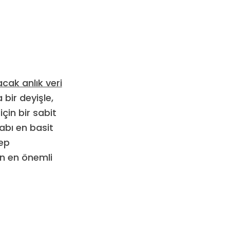
cak anlık veri
bir deyişle,
için bir sabit
abı en basit
cep
in en önemli