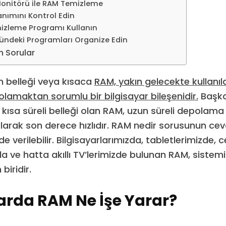
 Monitörü ile RAM Temizleme
anımını Kontrol Edin
izleme Programı Kullanın
ndeki Programları Organize Edin
n Sorular
m belleği veya kısaca
RAM, yakın gelecekte kullanıla
polamaktan sorumlu bir bilgisayar bileşenidir.
Başka 
n kısa süreli belleği olan RAM, uzun süreli depolama 
 olarak son derece hızlıdır. RAM nedir sorusunun cev
de verilebilir. Bilgisayarlarımızda, tabletlerimizde, 
da ve hatta akıllı TV’lerimizde bulunan RAM, sistem
biridir.
arda RAM Ne İşe Yarar?