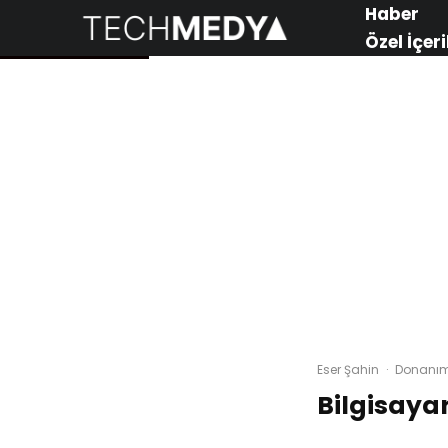
Haber
Özel İçeri
Eser Şahin
·
Donanı
Bilgisaya