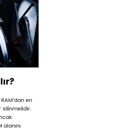
lır?
r. RAM’dan en
silinmelidir.
Ancak
 alanını