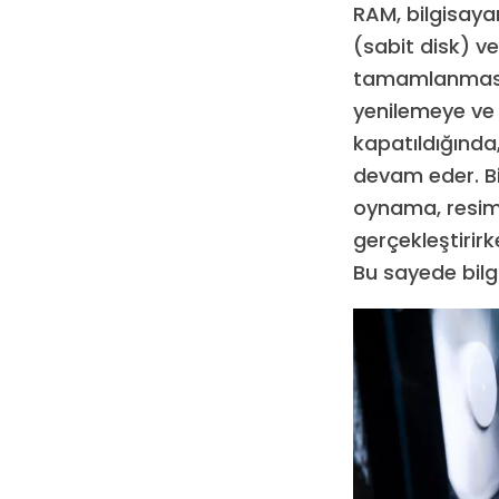
RAM, bilgisayarı
(sabit disk) ve
tamamlanması 
yenilemeye ve 
kapatıldığında
devam eder. Bi
oynama, resim 
gerçekleştirir
Bu sayede bilgi