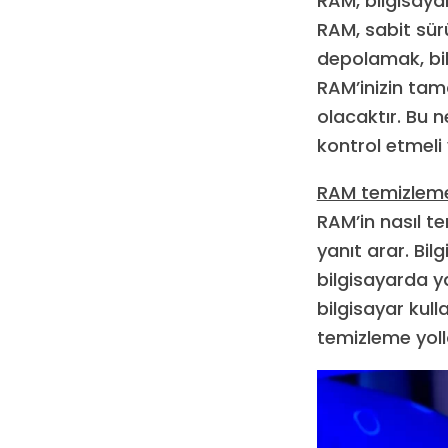
RAM, bilgisayar
RAM, sabit sürü
depolamak, bil
RAM’inizin ta
olacaktır. Bu 
kontrol etmeli 
RAM temizlemek
RAM’in nasıl t
yanıt arar. Bi
bilgisayarda y
bilgisayar kull
temizleme yolla