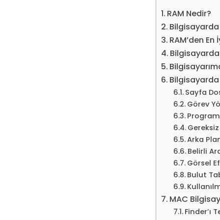
RAM Nedir?
Bilgisayarda
RAM’den En İy
Bilgisayarda
Bilgisayarı
Bilgisayarda
Sayfa Dos
Görev Yö
Program
Gereksiz 
Arka Pla
Belirli A
Görsel Ef
Bulut Ta
Kullanılm
MAC Bilgisa
Finder’ı 