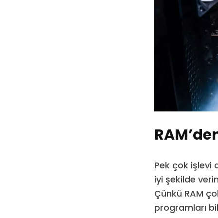
RAM’den 
Pek çok işlevi
iyi şekilde ver
Çünkü RAM çok 
programları b