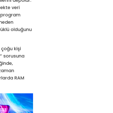
lerini depolar.
ekte veri
ca program
 neden
 yüklü olduğunu
 çoğu kişi
” sorusuna
ğinde,
u zaman
yarlarda RAM