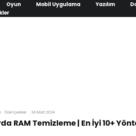
Oyun
Mobil Uygulama
Yazılım
D
kler
m
Özel İçerikler
·
24 Mart 2024
rda RAM Temizleme | En İyi 10+ Yön