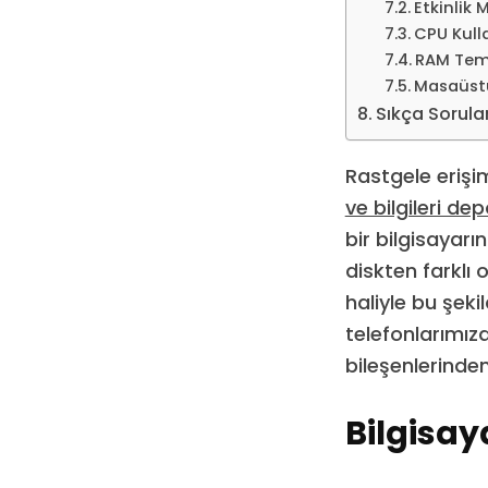
Etkinlik
CPU Kull
RAM Tem
Masaüstü
Sıkça Sorula
Rastgele erişi
ve bilgileri de
bir bilgisayarı
diskten farklı
haliyle bu şekil
telefonlarımız
bileşenlerinden 
Bilgisay