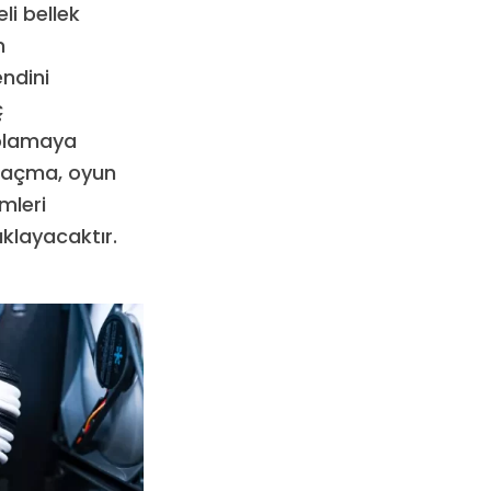
eli bellek
n
ndini
ç
polamaya
ı açma, oyun
mleri
klayacaktır.