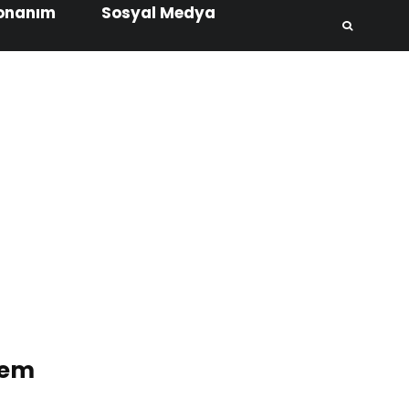
onanım
Sosyal Medya
tem