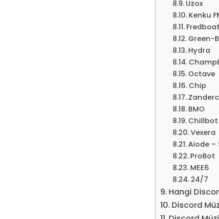
Uzox
Kenku F
Fredboa
Green-B
Hydra
Champ
Octave
Chip
Zanderc
BMO
Chillbot
Vexera
Aiode – 
ProBot
MEE6
24/7
Hangi Discor
Discord Müz
Discord Müzi