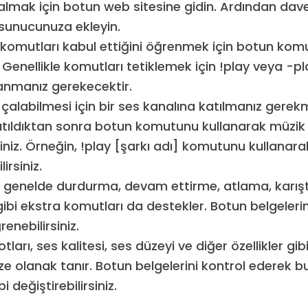
 almak için botun web sitesine gidin. Ardından dave
sunucunuza ekleyin.
komutları kabul ettiğini öğrenmek için botun komut
 Genellikle komutları tetiklemek için !play veya -play
lanmanız gerekecektir.
çalabilmesi için bir ses kanalına katılmanız gerekm
atıldıktan sonra botun komutunu kullanarak müzi
iniz. Örneğin, !play [şarkı adı] komutunu kullanarak 
lirsiniz.
ı genelde durdurma, devam ettirme, atlama, karış
ibi ekstra komutları da destekler. Botun belgeler
enebilirsiniz.
tları, ses kalitesi, ses düzeyi ve diğer özellikler gib
e olanak tanır. Botun belgelerini kontrol ederek bu
bi değiştirebilirsiniz.