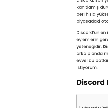
Discord, son yı
kanıtlamış dur
beri hızla yüks
piyasadaki otor
Discord’un en 
eylemlerin ger
yeteneğidir.
Di
arka planda mü
evvel bu botla
istiyorum.
Discord 