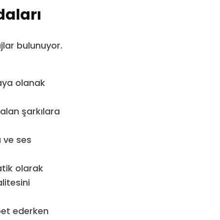
daları
lar bulunuyor.
maya olanak
 alan şarkılara
a ve ses
tik olarak
litesini
bet ederken