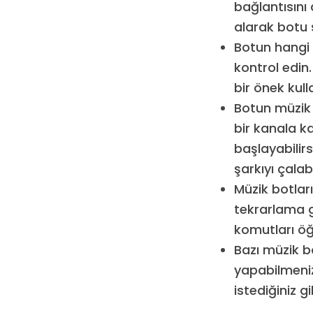
bağlantısını
alarak botu 
Botun hangi 
kontrol edin.
bir önek kul
Botun müzik 
bir kanala k
başlayabilirs
şarkıyı çalabi
Müzik botlar
tekrarlama g
komutları öğr
Bazı müzik bo
yapabilmeniz
istediğiniz gi