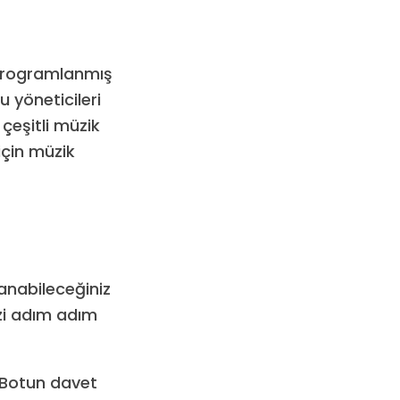
programlanmış
 yöneticileri
çeşitli müzik
için müzik
anabileceğiniz
izi adım adım
 Botun davet