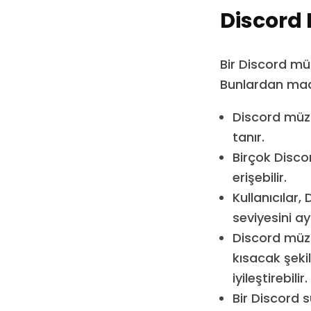
Discord
Bir Discord mü
Bunlardan ma
Discord müzi
tanır.
Birçok Discor
erişebilir.
Kullanıcılar,
seviyesini ay
Discord müzi
kısacak şekil
iyileştirebilir.
Bir Discord 