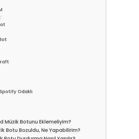
M
t
ot
Bot
raft
Spotify Odaklı
d Müzik Botunu Eklemeliyim?
ik Botu Bozuldu, Ne Yapabilirim?
k Botu Durdurma Nasıl Yapılır?