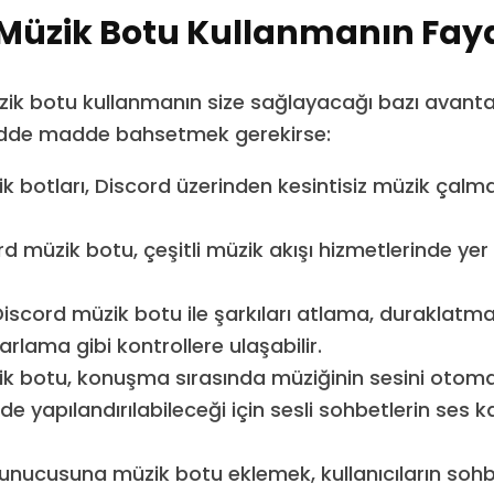
 Müzik Botu Kullanmanın Fay
zik botu kullanmanın size sağlayacağı bazı avantaj
dde madde bahsetmek gerekirse:
k botları, Discord üzerinden kesintisiz müzik çal
d müzik botu, çeşitli müzik akışı hizmetlerinde yer
 Discord müzik botu ile şarkıları atlama, duraklatm
arlama gibi kontrollere ulaşabilir.
k botu, konuşma sırasında müziğinin sesini otoma
de yapılandırılabileceği için sesli sohbetlerin ses ka
sunucusuna müzik botu eklemek, kullanıcıların soh