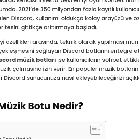
llarda kendisini sektördeki en iyi oyun sohbet hizm
umda. 2021’de 350 milyondan fazla kayıtlı kullanıcı
elen Discord, kullanımı oldukça kolay arayüzü ve öze
itesini gittikçe arttırmaya başladı.
iyi özellikleri arasında, teknik olarak yapılması 
çekleşmesini sağlayan Discord botlarını entegre 
scord müzik botları
ise kullanıcıların sohbet ettik
zik çalmasına izin verir. En popüler müzik botla
rı Discord sunucunuza nasıl ekleyebileceğinizi açı
Müzik Botu Nedir?