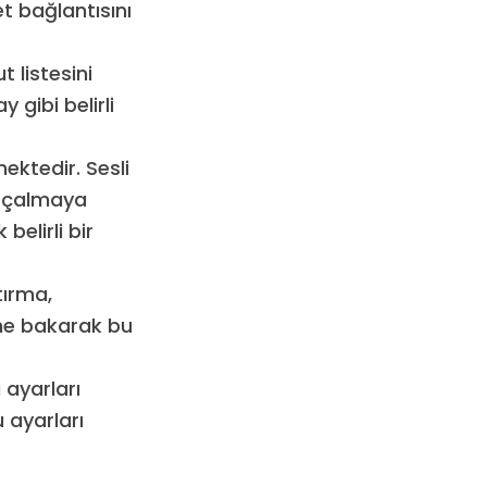
t bağlantısını
 listesini
 gibi belirli
ektedir. Sesli
k çalmaya
belirli bir
tırma,
ine bakarak bu
i ayarları
 ayarları