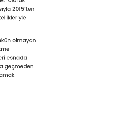
eti olarak
sıyla 2015’ten
llikleriyle
mümkün olmayan
etme
leri esnada
rına geçmeden
klamak