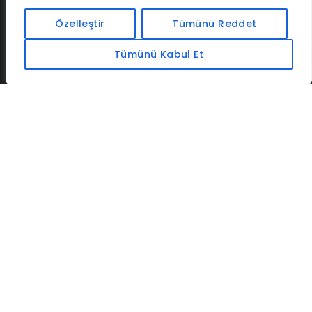
İLETIŞIM
BAF
CADSOFTUSA
MAXIMUMPCGUIDES
Özelleştir
Tümünü Reddet
Tümünü Kabul Et