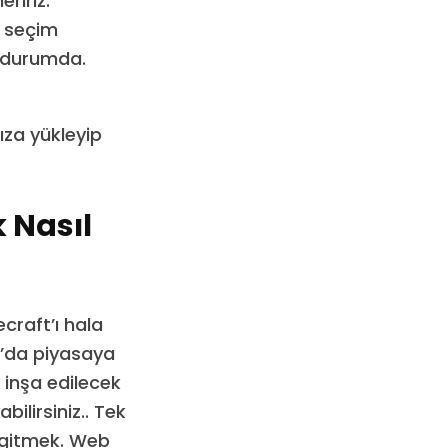
eririz.
 seçim
ış durumda.
ıza yükleyip
 Nasıl
craft’ı hala
9’da piyasaya
 inşa edilecek
ilirsiniz.. Tek
 gitmek. Web