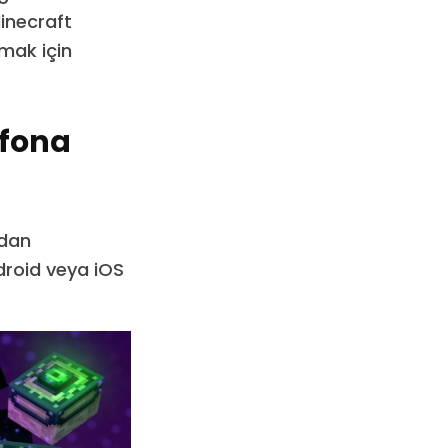
Minecraft
mak için
efona
’dan
ndroid veya iOS