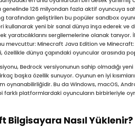
 dünyadaki en ünlü oyunlardan biri desek yanılmış 
genelinde 126 milyondan fazla aktif oyuncuya sah
g tarafından geliştirilen bu popüler sandbox oyun
rleri kullanarak yeni bir sanal dünya inşa ederek v
ek yaratıcılıklarını sergilemelerine olanak tanıyor. İ
u mevcuttur: Minecraft Java Edition ve Minecraft
isi, özellikle dünya çapındaki oyuncular arasında pop
siyonu, Bedrock versiyonunun sahip olmadığı yeni
irkaç başka özellik sunuyor. Oyunun en iyi kısımlar
m oynanabilirliğidir. Bu da Windows, macOS, Andro
i farklı platformlardaki oyuncuların birbirleriyle o
t Bilgisayara Nasıl Yüklenir?