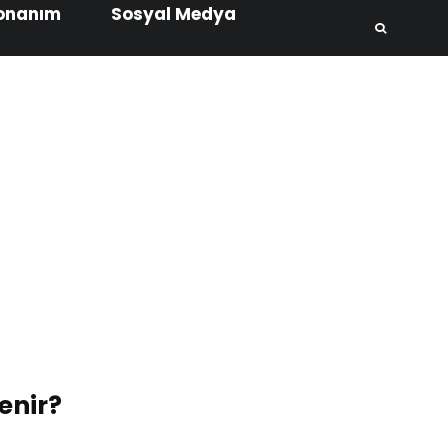
onanım
Sosyal Medya
enir?