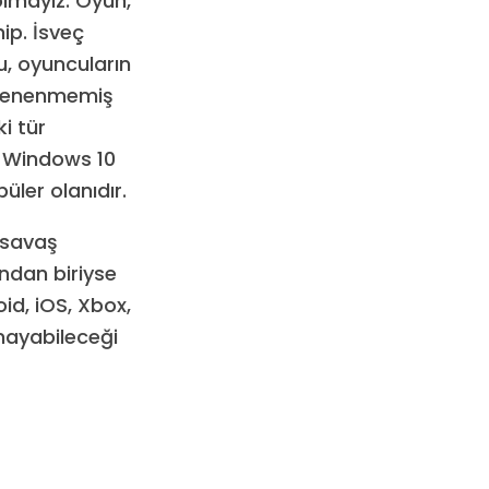
olmayız. Oyun,
ip. İsveç
u, oyuncuların
e denenmemiş
ki tür
: Windows 10
üler olanıdır.
 savaş
ından biriyse
id, iOS, Xbox,
ynayabileceği