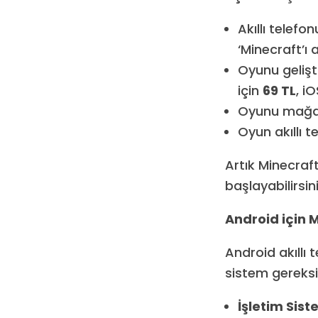
Akıllı telef
‘Minecraft’ı
Oyunu gelişt
için
69 TL
, i
Oyunu mağaz
Oyun akıllı t
Artık Minecraf
başlayabilirsini
Android için 
Android akıll
sistem gereksin
İşletim Sist