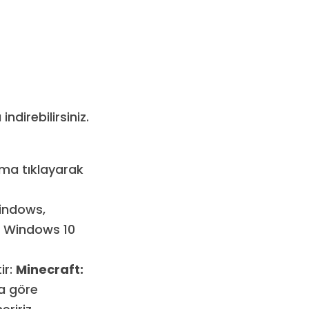
direbilirsiniz.
sma tıklayarak
Windows,
. Windows 10
ir:
Minecraft:
ıza göre