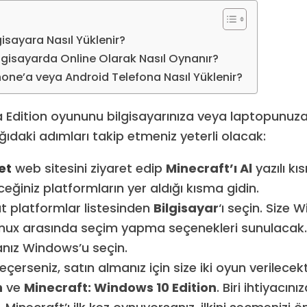
gisayara Nasıl Yüklenir?
ilgisayarda Online Olarak Nasıl Oynanır?
hone’a veya Android Telefona Nasıl Yüklenir?
Edition oyununu bilgisayarınıza veya laptopunuza in
ğıdaki adımları takip etmeniz yeterli olacak:
et
web sitesini ziyaret edip
Minecraft’ı Al
yazılı kı
eğiniz platformların yer aldığı kısma gidin.
 platformlar listesinden
Bilgisayar
‘ı seçin. Size 
nux arasında seçim yapma seçenekleri sunulacak
sanız Windows’u seçin.
erseniz, satın almanız için size iki oyun verilecekt
n
ve
Minecraft: Windows 10 Edition
. Biri ihtiyacın