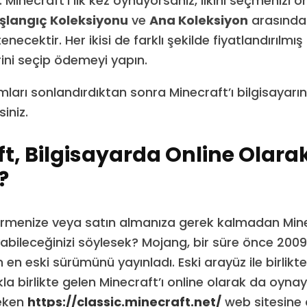
. Minecraft’ı ilk kez oynuyorsanız, ilkini seçmenizi ön
şlangıç ​​Koleksiyonu
ve
Ana Koleksiyon
arasında
necektir. Her ikisi de farklı şekilde fiyatlandırılm
rini seçip ödemeyi yapın.
ları sonlandırdıktan sonra Minecraft’ı bilgisayarın
iniz.
t, Bilgisayarda Online Olarak
?
irmenize veya satın almanıza gerek kalmadan Mine
abileceğinizi söylesek? Mojang, bir süre önce 200
en eski sürümünü yayınladı. Eski arayüz ile birlikte
a birlikte gelen Minecraft’ı online olarak da oynayab
eken
https://classic.minecraft.net/
web sitesine