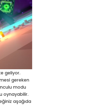
te geliyor.
etmesi gereken
unculu modu
 oynayabilir.
eğiniz aşağıda