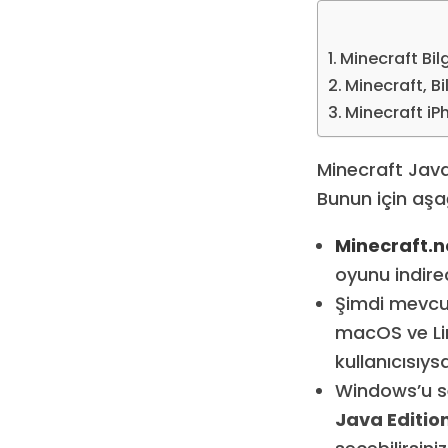
Minecraft Bil
Minecraft, B
Minecraft iP
Minecraft Java 
Bunun için aşa
Minecraft.n
oyunu indirec
Şimdi mevcut
macOS ve Li
kullanıcısıy
Windows’u seç
Java Editio