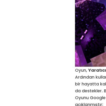
Oyun,
Yaratıc
Ardından kullan
bir hayatta k
da destekler. 
Oyunu Google P
açıklanmıştır: