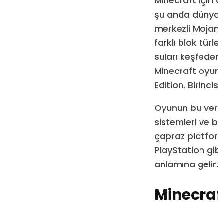
Minecraft için
şu anda dünya 
merkezli Mojan
farklı blok tü
suları keşfeder
Minecraft oyun
Edition. Birinc
Oyunun bu ver
sistemleri ve b
çapraz platfor
PlayStation gib
anlamına gelir.
Minecraf