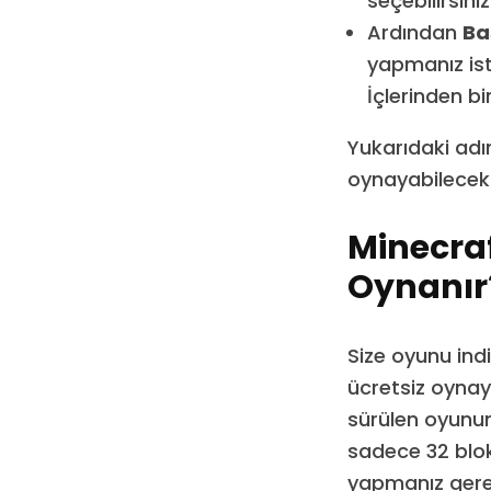
seçebilirsiniz
Ardından
Ba
yapmanız iste
İçlerinden bi
Yukarıdaki adım
oynayabileceks
Minecraf
Oynanır
Size oyunu ind
ücretsiz oynay
sürülen oyunun 
sadece 32 blokl
yapmanız ger