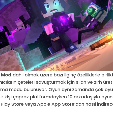
ı Mod
dahil olmak üzere bazı ilginç özelliklerle birlik
ıcıların çeteleri savuşturmak için silah ve zırh ür
alma modu bulunuyor. Oyun aynı zamanda çok oy
Bir kişi çapraz platformdayken 10 arkadaşıyla oyunu
lay Store veya Apple App Store’dan nasıl indirec