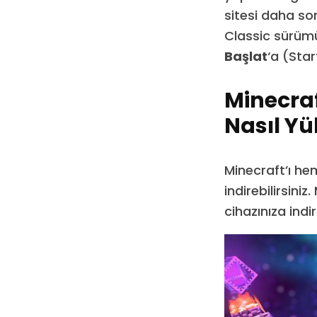
sitesi daha son
Classic sürüm
Başlat
‘a (Sta
Minecraf
Nasıl Yü
Minecraft’ı h
indirebilirsini
cihazınıza ind