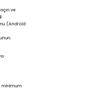
 açın ve
S
unu (Android
unun.
ya
in minimum