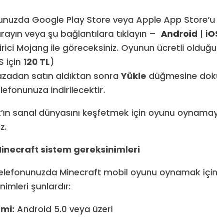
onunuzda Google Play Store veya Apple App Store’u
 arayın veya şu bağlantılara tıklayın –
Android
|
iO
irici Mojang ile göreceksiniz. Oyunun ücretli olduğ
OS için
120 TL
)
adan satın aldıktan sonra
Yükle
düğmesine dok
elefonunuza indirilecektir.
t’ın sanal dünyasını keşfetmek için oyunu oynama
z.
Minecraft sistem gereksinimleri
ı telefonunuzda Minecraft mobil oyunu oynamak iç
imleri şunlardır:
emi:
Android 5.0 veya üzeri