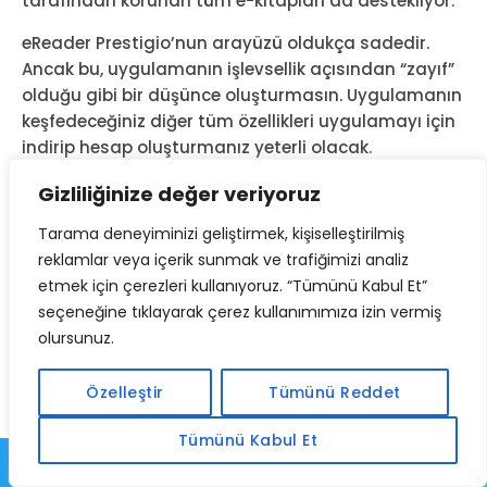
tarafından korunan tüm e-kitapları da destekliyor.
eReader Prestigio’nun arayüzü oldukça sadedir.
Ancak bu, uygulamanın işlevsellik açısından “zayıf”
olduğu gibi bir düşünce oluşturmasın. Uygulamanın
keşfedeceğiniz diğer tüm özellikleri uygulamayı için
indirip hesap oluşturmanız yeterli olacak.
eReader Prestigio’nun ana ekranını açar açmaz
Gizliliğinize değer veriyoruz
ayarlara erişmek için sol üstte bulunan ≡ simgesine
Tarama deneyiminizi geliştirmek, kişiselleştirilmiş
basın. Açılan menüde Dosya seçeneğine dokunun
reklamlar veya içerik sunmak ve trafiğimizi analiz
ardından PDF’lerinizin saklandığı klasörü seçin.
etmek için çerezleri kullanıyoruz. “Tümünü Kabul Et”
Bulduğunuz dosyayı üzerine dokunarak açın ve
seçeneğine tıklayarak çerez kullanımımıza izin vermiş
ekranda gördüğünüz talimatları izleyerek
olursunuz.
uygulamayı en iyi şekilde deneyimleyin. Uygulamayı
Android cihazınıza yüklemek için
şuradaki
Özelleştir
Tümünü Reddet
bağlantıya gidebilirsiniz.
Tümünü Kabul Et
Sıkça Sorulan Sorular