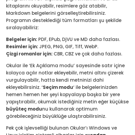
kitaplarını okuyabilir, resimlere göz atabilir,
Markdown belgelerini görselleştirebilirsiniz.
Programın desteklediği tüm formatları şu şekilde
sıralayabiliriz:
Belgeler için:
PDF, EPub, DjVU ve MD daha fazlası.
Resimler için:
JPEG, PNG, GIF, Tiff, WebP.
Çizgi romanlar için:
CBR, CBZ ve çok daha fazlası.
Okular ile ‘Ek Açıklama modu’ sayesinde satır içine
kolayca açılır notlar ekleyebilir, metni altını çizerek
vurgulayabilir, hatta kendi metninizi dahi
ekleyebilirsiniz. ‘
Seçim modu
‘ ile belgelerinizden
hemen hemen her şeyi kopyalayıp başka bir yere
yapıştırabilir, okumak istediğiniz metin eğer küçükse
büyüteç modu
nu kullanarak optimum
görebileceğiniz büyüklüğe ulaştırabilirsiniz.
Pek çok işlevselliği bulunan Okular’ı Windows ve