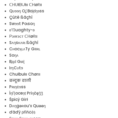
ᑕᕼᑌłᗷᑌłıı ᑕᕼøᖇıı
Qʋɘɘŋ Oʆ Boɭɗŋɘss
Çûtê ßâçhî
Swɘɘt Poɩsoŋ
ʚ’Ŋuaghty-ʚ
Рэяғэст ᑕᕼøᖇıı
Sʌŋsĸʌʀɩ ßâçhî
CʜocʞʟʌTy Gııʀʟ
Soŋʌ
Bдԁ Gɩʀɭ
IɱCʋtɘ
Chułbułıı Chørıı
बन्दूक वाली
Pʀɩŋcɘss
ÏŋȠoceṉṭ Priŋčęǯǯ
Špicÿ Girł
Dʌŋgəʀou’x Quəəŋ
ďäďÿ ṗŕïńċệṩ