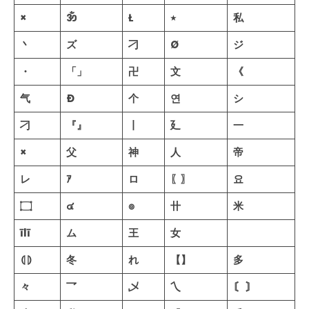
×
ॐ
Ł
٭
私
丶
ズ
刁
Ø
ジ
・
「」
卍
文
《
气
Ð
个
연
シ
刁
『』
丨
廴
一
×
父
神
人
帝
レ
ｱ
ロ
〖〗
요
۝
๔
๏
卄
米
īlī
ム
王
女
ゞ
⦇⦈
冬
れ
【】
多
々
乛
乄
乀
〘 〙