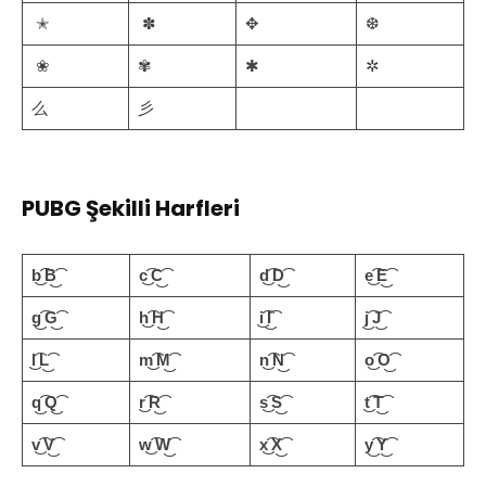
✭
✽
✥
❆
❀
✾
✱
✲
么
彡
PUBG Şekilli Harfleri
b͜͡ B͜͡
c͜͡ C͜͡
d͜͡ D͜͡
e͜͡ E͜͡
g͜͡ G͜͡
h͜͡ H͜͡
i͜͡ I͜͡
j͜͡ J͜͡
l͜͡ L͜͡
m͜͡ M͜͡
n͜͡ N͜͡
o͜͡ O͜͡
q͜͡ Q͜͡
r͜͡ R͜͡
s͜͡ S͜͡
t͜͡ T͜͡
v͜͡ V͜͡
w͜͡ W͜͡
x͜͡ X͜͡
y͜͡ Y͜͡