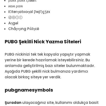
βακκ βακκ ςυəəπ
иαиι ραяι
IŊterŋatııoŋal ǷwįȠçǯzx
ⓓⓞⓛⓛ
Aŋgəl
Chåɽɱıng Pẘīŋcē
PUBG Şekilli Nick Yazma Siteleri
PUBG nickinizi tek tek kopyala yapıştır yapmak
yerine bir kerede hazırlamak isteyebilirsiniz. Bu
anlamda geliştirilmiş bazı siteler bulunmaktadır.
Aşağıda PUBG şekilli nick bulmanıza yardımcı
olacak birkaç siteye yer verdik.
pubgnamesymbols
Şuradan
ulaşacağınız site, kullanımı oldukça basit