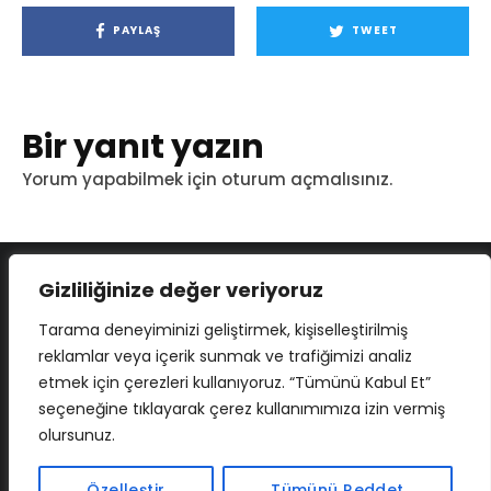
PAYLAŞ
TWEET
Bir yanıt yazın
Yorum yapabilmek için
oturum açmalısınız
.
Gizliliğinize değer veriyoruz
Tarama deneyiminizi geliştirmek, kişiselleştirilmiş
reklamlar veya içerik sunmak ve trafiğimizi analiz
etmek için çerezleri kullanıyoruz. “Tümünü Kabul Et”
seçeneğine tıklayarak çerez kullanımımıza izin vermiş
olursunuz.
İLETIŞIM
BAF
CADSOFTUSA
MAXIMUMPCGUIDES
Özelleştir
Tümünü Reddet