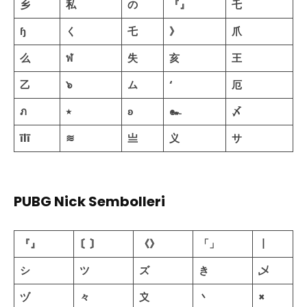
乡
私
の
『』
乇
ɧ
く
乇
》
爪
么
ฬ
失
亥
王
乙
๖
ム
‘
厄
ภ
٭
ʚ
๛
〆
īlī
≋
亗
义
サ
PUBG Nick Sembolleri
『』
〘〙
《》
「」
丨
シ
ツ
ズ
き
乄
ヅ
々
〩
丶
×