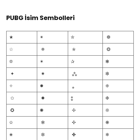
PUBG İsim Sembolleri
★
✴
✮
❁
☆
✵
✯
❂
✡
✶
✰
❃
✦
✷
⁂
❇
✧
✸
⁎
❈
✩
✹
⁑
❉
✪
✺
✢
❊
✫
✻
✣
❋
✬
✼
✤
❄