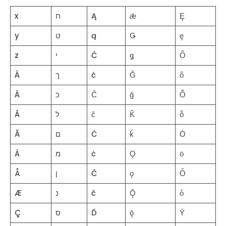
x
ח
Ą
ǣ
Ȩ
y
ט
ą
Ǥ
ȩ
z
י
Ć
ǥ
Ȫ
À
ך
ć
Ǧ
ȫ
Á
כ
Ĉ
ǧ
Ȭ
Â
ל
ĉ
Ǩ
ȭ
Ã
ם
Ċ
ǩ
Ȯ
Ä
מ
ċ
Ǫ
ȯ
Å
ן
Č
ǫ
Ȱ
Æ
נ
č
Ǭ
ȱ
Ç
ס
Ď
ǭ
Ȳ