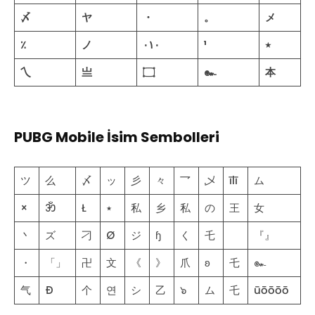
〆
ヤ
・
。
メ
٪
ノ
٠١٠
¹
٭
乀
亗
۝
๛
本
PUBG Mobile İsim Sembolleri
ツ
么
〆
ッ
彡
々
乛
乄
īlī
ム
×
ॐ
Ł
٭
私
乡
私
の
王
女
丶
ズ
刁
Ø
ジ
ɧ
く
乇
ゞ
『』
・
「」
卍
文
《
》
爪
ʚ
乇
๛
气
Ð
个
연
シ
乙
๖
ム
乇
ūōōōō