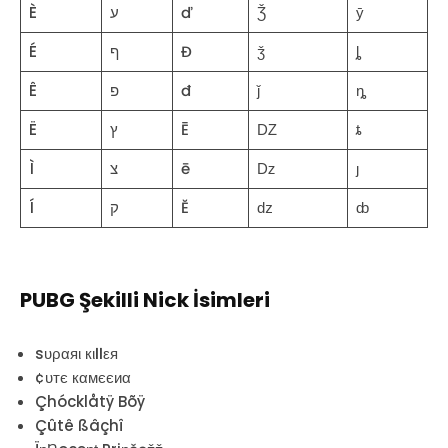
È
ע
ď
Ǯ
ȳ
É
ף
Đ
ǯ
ȴ
Ê
פ
đ
ǰ
ȵ
Ë
ץ
Ē
Ǳ
ȶ
Ì
צ
ē
ǲ
ȷ
Í
ק
Ĕ
ǳ
ȸ
PUBG Şekilli Nick İsimleri
sυραяι кιℓℓεя
¢υтє кαмєєиα
Çhócklåtÿ Bõÿ
Çûtê ßâçhî