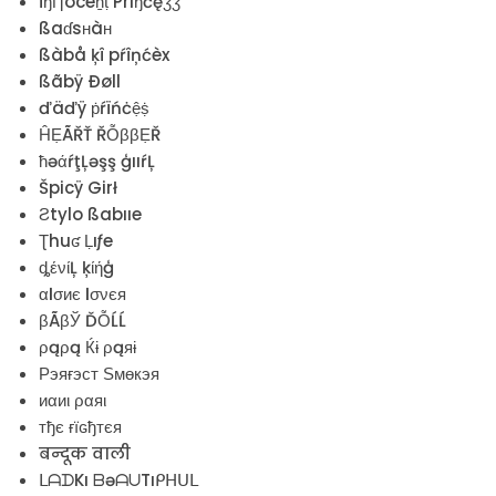
ÏŋȠoceṉṭ Priŋčęǯǯ
ßaɗsʜàʜ
ßàbå ķî pŕîņćèx
ßãbÿ Ðøll
ďäďÿ ṗŕïńċệṩ
ĤẸÃŘŤ ŘỖββẸŘ
ħəάŕţĻəşş ģııŕĻ
Špicÿ Girł
Ƨtylo ßabııe
Ʈhuʛ Ḷıƒe
ȡένίĻ ķίήģ
αℓσиє ℓσνєя
βÃβЎ ĎỖĹĹ
ρąρą Ќɨ ρąяɨ
Рэяғэст Ѕмөкэя
иαиι ραяι
тђє ғїԍђтєя
बन्दूक वाली
ᒪᗩᗪKı ᗷəᗩᑌTıᑭᕼᑌᒪ