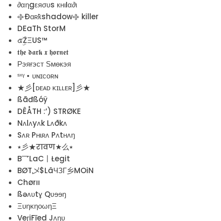
∂αηgεяσυs кнιℓα∂ι
࿇Ðɑʀҟshadow࿇ killer
DEaTh StorM
๕ۣۜZΞUS™
𝖙𝖍𝖊 𝖉𝖆𝖗𝖐 𝖝 𝖍𝖔𝖗𝖓𝖊𝖙
Рэяғэст Ѕмөкэя
ˢˣᵞ • ᴜɴɪᴄᴏʀɴ
★彡[ᴅᴇᴀᴅ ᴋɪʟʟᴇʀ]彡★
ßãđßóÿ
DÊÅTH :’) STRØKE
Nʌlʌyʌk Lʌðkʌ
Sʌʀ Pʜɩʀʌ Pʌtʜʌŋ
٭彡★रावण★么٭
B乛LaC丨Łegit
BØT乄$LâЧЗГ乡MOiN
Chørıı
ßəʌʋtɣ Qʋɘɘŋ
ΞυηκηοωηΞ
VeɽiFīed Jʌɳʋ