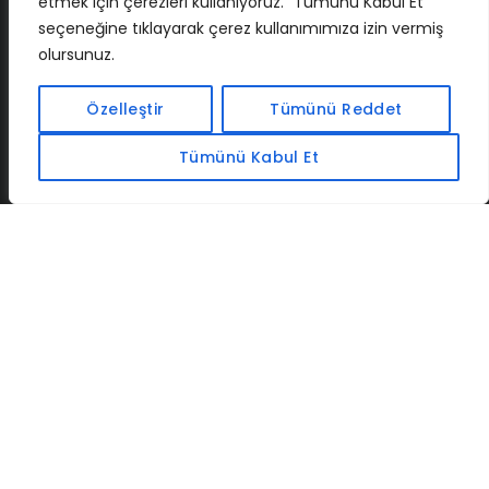
etmek için çerezleri kullanıyoruz. “Tümünü Kabul Et”
seçeneğine tıklayarak çerez kullanımımıza izin vermiş
olursunuz.
İLETIŞIM
BAF
CADSOFTUSA
MAXIMUMPCGUIDES
Özelleştir
Tümünü Reddet
Tümünü Kabul Et