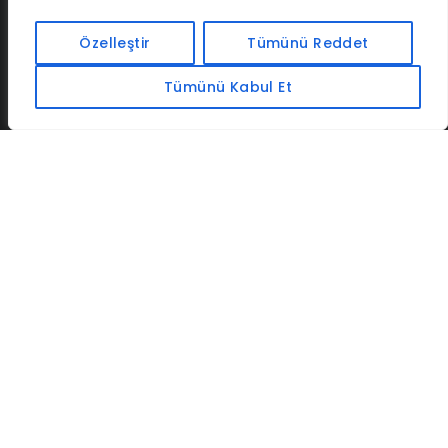
İLETIŞIM
BAF
CADSOFTUSA
MAXIMUMPCGUIDES
Özelleştir
Tümünü Reddet
Tümünü Kabul Et