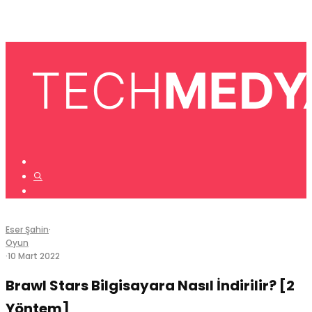
Eser Şahin
·
Oyun
·
10 Mart 2022
Brawl Stars Bilgisayara Nasıl İndirilir? [2
Yöntem]