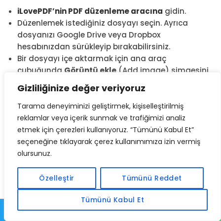
iLovePDF’nin PDF düzenleme aracına
gidin.
Düzenlemek istediğiniz dosyayı seçin. Ayrıca
dosyanızı Google Drive veya Dropbox
hesabınızdan sürükleyip bırakabilirsiniz.
Bir dosyayı içe aktarmak için ana araç
çubuğunda
Görüntü ekle
(Add image) simgesini
seçin.
Gizliliğinize değer veriyoruz
Doğru konumuna sürükleyip bırakmak için resmin
üzerine tıklayın.
Tarama deneyiminizi geliştirmek, kişiselleştirilmiş
Boyutu ayarlamak için görüntünün köşelerini
reklamlar veya içerik sunmak ve trafiğimizi analiz
tıklayıp sürükleyebilirsiniz.
etmek için çerezleri kullanıyoruz. “Tümünü Kabul Et”
PDF’yi Düzenle
(Edit PDF) düğmesine basın.
seçeneğine tıklayarak çerez kullanımımıza izin vermiş
Son olarak düzenlediğiniz PDF dosyanızı indirin
olursunuz.
veya tekrar buluta kaydedin.
Özelleştir
Tümünü Reddet
iLovePDF’nin PDF düzenleme aracı, PNG, JPG ve GIF
biçimindeki resimleri kabul ediyor. Ancak resminizin
Tümünü Kabul Et
farklı bir dosya türündeyse, PDF’nize yapıştırmadan
önce bir
Image Converter
kullanarak ücretsiz