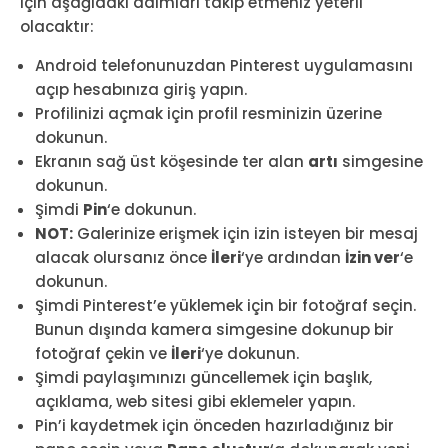
için aşağıdaki adımları takip etmeniz yeterli
olacaktır:
Android telefonunuzdan Pinterest uygulamasını
açıp hesabınıza giriş yapın.
Profilinizi açmak için profil resminizin üzerine
dokunun.
Ekranın sağ üst köşesinde ter alan
artı
simgesine
dokunun.
Şimdi
Pin
‘e dokunun.
NOT:
Galerinize erişmek için izin isteyen bir mesaj
alacak olursanız önce
İleri
‘ye ardından
İzin ver
‘e
dokunun.
Şimdi Pinterest’e yüklemek için bir fotoğraf seçin.
Bunun dışında kamera simgesine dokunup bir
fotoğraf çekin ve
İleri
‘ye dokunun.
Şimdi paylaşımınızı güncellemek için başlık,
açıklama, web sitesi gibi eklemeler yapın.
Pin’i kaydetmek için önceden hazırladığınız bir