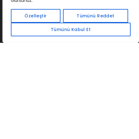
olursunuz.
İLETIŞIM
BAF
CADSOFTUSA
MAXIMUMPCGUIDES
Özelleştir
Tümünü Reddet
Tümünü Kabul Et