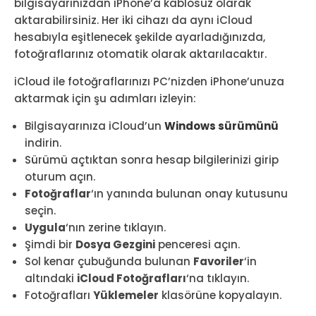
bilgisayarınızdan iPhone’a kablosuz olarak
aktarabilirsiniz. Her iki cihazı da aynı iCloud
hesabıyla eşitlenecek şekilde ayarladığınızda,
fotoğraflarınız otomatik olarak aktarılacaktır.
iCloud ile fotoğraflarınızı PC’nizden iPhone’unuza
aktarmak için şu adımları izleyin:
Bilgisayarınıza iCloud’un
Windows sürümünü
indirin.
Sürümü açtıktan sonra hesap bilgilerinizi girip
oturum açın.
Fotoğraflar
‘ın yanında bulunan onay kutusunu
seçin.
Uygula
‘nın zerine tıklayın.
Şimdi bir
Dosya Gezgini
penceresi açın.
Sol kenar çubuğunda bulunan
Favoriler
‘in
altındaki
iCloud Fotoğrafları
‘na tıklayın.
Fotoğrafları
Yüklemeler
klasörüne kopyalayın.