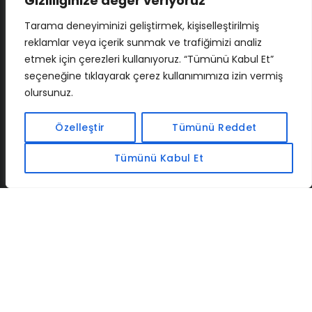
Gizliliğinize değer veriyoruz
Tarama deneyiminizi geliştirmek, kişiselleştirilmiş
reklamlar veya içerik sunmak ve trafiğimizi analiz
etmek için çerezleri kullanıyoruz. “Tümünü Kabul Et”
seçeneğine tıklayarak çerez kullanımımıza izin vermiş
olursunuz.
İLETIŞIM
BAF
CADSOFTUSA
MAXIMUMPCGUIDES
Özelleştir
Tümünü Reddet
Tümünü Kabul Et