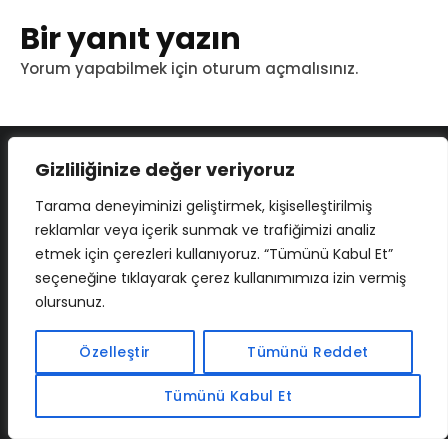
Bir yanıt yazın
Yorum yapabilmek için
oturum açmalısınız
.
Gizliliğinize değer veriyoruz
Tarama deneyiminizi geliştirmek, kişiselleştirilmiş
reklamlar veya içerik sunmak ve trafiğimizi analiz
etmek için çerezleri kullanıyoruz. “Tümünü Kabul Et”
seçeneğine tıklayarak çerez kullanımımıza izin vermiş
olursunuz.
İLETIŞIM
BAF
CADSOFTUSA
MAXIMUMPCGUIDES
Özelleştir
Tümünü Reddet
Tümünü Kabul Et