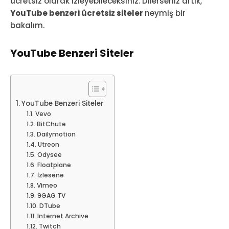
ücretsiz olarak izleyebileceksiniz. Dilerseniz artık,
YouTube benzeri ücretsiz siteler
neymiş bir
bakalım.
YouTube Benzeri Siteler
YouTube Benzeri Siteler
Vevo
BitChute
Dailymotion
Utreon
Odysee
Floatplane
İzlesene
Vimeo
9GAG TV
DTube
Internet Archive
Twitch